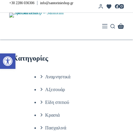
Μετάβαση
|
+30 2286 036306
info@santorinieshop.gr
στο
περιεχόμενο
Καλάθι
Αγορών
Ανοίξτε τη γραμμή εργαλείων
Κατηγορίες
Αναμνηστικά
Αξεσουάρ
Είδη σπιτιού
Κρασιά
Πασχαλινά