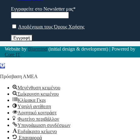
Εγγραφείτε στο Newsletter μας*
Αποδέχομαι τους Όρους Χρήσης
Website by
Bluemind
(initial design & development) | Powered by
Core IT
Ανοίξτε τη γραμμή εργαλείων
Πρόσβαση ΑΜΕΑ
Μεγένθυση κειμένου
Σμίκρυνση κειμένου
Κλίμακα Γκρι
Υψηλή αντίθεση
Αρνητικό κοντράστ
Φωτείνο περιβάλλον
Υπογράμμιση συνδέσμων
Ευδιάκριτο κείμενο
Επαναφορά