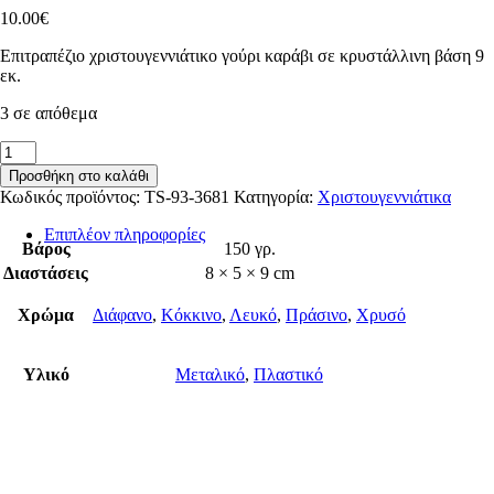
10.00
€
Επιτραπέζιο χριστουγεννιάτικο γούρι καράβι σε κρυστάλλινη βάση 9
εκ.
3 σε απόθεμα
Χριστουγεννιάτικο
γούρι
Προσθήκη στο καλάθι
καράβι
Κωδικός προϊόντος:
TS-93-3681
Κατηγορία:
Χριστουγεννιάτικα
ποσότητα
Επιπλέον πληροφορίες
Βάρος
150 γρ.
Διαστάσεις
8 × 5 × 9 cm
Χρώμα
Διάφανο
,
Κόκκινο
,
Λευκό
,
Πράσινο
,
Χρυσό
Υλικό
Μεταλικό
,
Πλαστικό