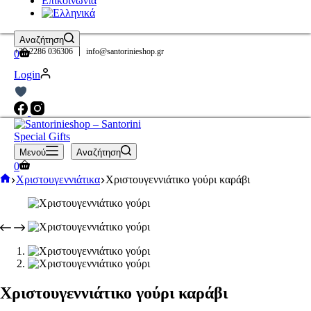
Επικοινωνία
Αναζήτηση
|
Καλάθι
+30 2286 036306
info@santorinieshop.gr
0
Αγορών
Login
Μενού
Αναζήτηση
Καλάθι
0
Αγορών
Αρχική
Χριστουγεννιάτικα
Χριστουγεννιάτικο γούρι καράβι
σελίδα
Χριστουγεννιάτικο γούρι καράβι