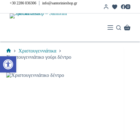
Μετάβαση
|
+30 2286 036306
info@santorinieshop.gr
στο
περιεχόμενο
Καλάθι
Αγορών
Χριστουγεννιάτικα
Αρχική
Ανοίξτε τη γραμμή εργαλείων
Χριστουγεννιάτικο γούρι δέντρο
σελίδα