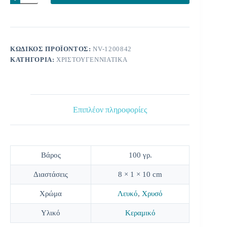
δέντρο
ποσότητα
ΚΩΔΙΚΌΣ ΠΡΟΪΌΝΤΟΣ:
NV-1200842
ΚΑΤΗΓΟΡΊΑ:
ΧΡΙΣΤΟΥΓΕΝΝΙΆΤΙΚΑ
Επιπλέον πληροφορίες
Βάρος
100 γρ.
Διαστάσεις
8 × 1 × 10 cm
Χρώμα
Λευκό
,
Χρυσό
Υλικό
Κεραμικό