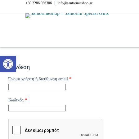
Μετάβαση
|
+30 2286 036306
info@santorinieshop.gr
στο
περιεχόμενο
Ανοίξτε τη γραμμή εργαλείων
Σύνδεση
Απαιτείται
Όνομα χρήστη ή διεύθυνση email
*
Απαιτείται
Κωδικός
*