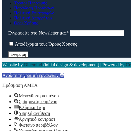
Τρόποι Πληρωμής
Παράδοση Προϊόντων
Πολιτική Επιστροφών
Πολιτική Απορρήτου
Όροι Χρήσης
Εγγραφείτε στο Newsletter μας*
Αποδέχομαι τους Όρους Χρήσης
Website by
Bluemind
(initial design & development) | Powered by
Co
Ανοίξτε τη γραμμή εργαλείων
Πρόσβαση ΑΜΕΑ
Μεγένθυση κειμένου
Σμίκρυνση κειμένου
Κλίμακα Γκρι
Υψηλή αντίθεση
Αρνητικό κοντράστ
Φωτείνο περιβάλλον
Υπογράμμιση συνδέσμων