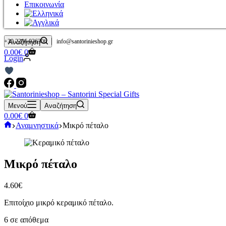
Επικοινωνία
|
+30 2286 036306
info@santorinieshop.gr
Αναζήτηση
Καλάθι
0.00
€
0
Login
Αγορών
Μενού
Αναζήτηση
Καλάθι
0.00
€
0
Αγορών
Αρχική
Αναμνηστικά
Μικρό πέταλο
σελίδα
Μικρό πέταλο
4.60
€
Επιτοίχιο μικρό κεραμικό πέταλο.
6 σε απόθεμα