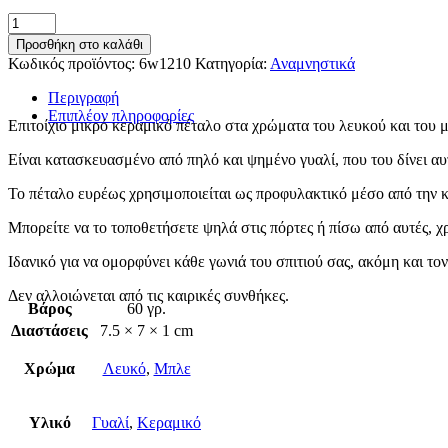
Μικρό
πέταλο
Προσθήκη στο καλάθι
ποσότητα
Κωδικός προϊόντος:
6w1210
Κατηγορία:
Αναμνηστικά
Περιγραφή
Επιπλέον πληροφορίες
Eπιτοίχιο μικρό κεραμικό πέταλο στα χρώματα του λευκού και του 
Είναι κατασκευασμένο από πηλό και ψημένο γυαλί, που του δίνει αυτ
Το πέταλο ευρέως χρησιμοποιείται ως προφυλακτικό μέσο από την κ
Μπορείτε να το τοποθετήσετε ψηλά στις πόρτες ή πίσω από αυτές, χ
Ιδανικό για να ομορφύνει κάθε γωνιά του σπιτιού σας, ακόμη και το
Δεν αλλοιώνεται από τις καιρικές συνθήκες.
Βάρος
60 γρ.
Διαστάσεις
7.5 × 7 × 1 cm
Χρώμα
Λευκό
,
Μπλε
Υλικό
Γυαλί
,
Κεραμικό