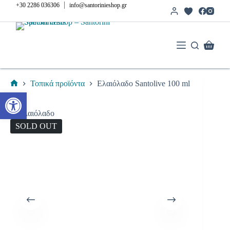
Μετάβαση
|
+30 2286 036306
info@santorinieshop.gr
στο
περιεχόμενο
Καλάθι
Αγορών
Τοπικά προϊόντα
Ελαιόλαδο Santolive 100 ml
Αρχική
Ανοίξτε τη γραμμή εργαλείων
σελίδα
SOLD OUT