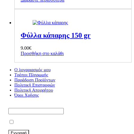
Φύλλα κάπαρης 150 gr
9.00
€
Προσθήκη στο καλάθι
Ο λογαριασμός μου
Τρόποι Πληρωμής
Παράδοση Προϊόντων
Πολιτική Επιστροφών
Πολιτική Απορρήτου
Όροι Χρήσης
Εγγραφείτε στο Newsletter μας*
Αποδέχομαι τους Όρους Χρήσης