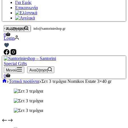
Για Εμάς
Επικοινωνία
|
+30 2286 036306
info@santorinieshop.gr
Αναζήτηση
Καλάθι
0
Login
Αγορών
Μενού
Αναζήτηση
Καλάθι
0
Αγορών
Αρχική
Τοπικά προϊόντα
Σετ 3 τεμάχια Nomikos Estate 3×40 gr
σελίδα