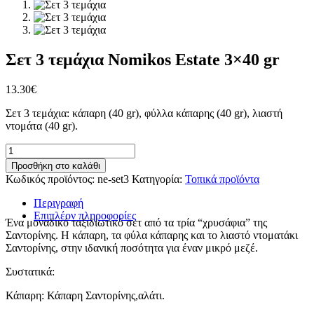
Σετ 3 τεμάχια Nomikos Estate 3×40 gr
13.30
€
Σετ 3 τεμάχια: κάπαρη (40 gr), φύλλα κάπαρης (40 gr), λιαστή
ντομάτα (40 gr).
Σετ
3
Προσθήκη στο καλάθι
τεμάχια
Κωδικός προϊόντος:
ne-set3
Κατηγορία:
Τοπικά προϊόντα
Nomikos
Estate
Περιγραφή
3x40
Επιπλέον πληροφορίες
Ένα μοναδικό ταξιδιωτικό σετ από τα τρία “χρυσάφια” της
gr
Σαντορίνης. Η κάπαρη, τα φύλα κάπαρης και το λιαστό ντοματάκι
ποσότητα
Σαντορίνης, στην ιδανική ποσότητα για έναν μικρό μεζέ.
Συστατικά:
Κάπαρη: Κάπαρη Σαντορίνης,αλάτι.