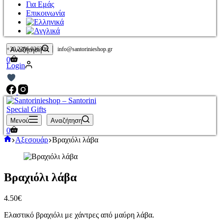
Για Εμάς
Επικοινωνία
|
+30 2286 036306
info@santorinieshop.gr
Αναζήτηση
Καλάθι
0
Login
Αγορών
Μενού
Αναζήτηση
Καλάθι
0
Αγορών
Αρχική
Αξεσουάρ
Βραχιόλι λάβα
σελίδα
Βραχιόλι λάβα
4.50
€
Ελαστικό βραχιόλι με χάντρες από μαύρη λάβα.