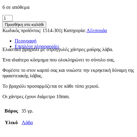
6 σε απόθεμα
Βραχιόλι
λάβα
Προσθήκη στο καλάθι
ποσότητα
Κωδικός προϊόντος:
1514-301j
Κατηγορία:
Αξεσουάρ
Περιγραφή
Επιπλέον πληροφορίες
Ελαστικό βραχιόλι με στρογγυλές χάντρες μαύρης λάβα.
Ένα ιδιαίτερο κόσμημα που ολοκληρώνει το σύνολο σας.
Φορέστε το στον καρπό σας και νοιώστε την εκρηκτική δύναμη της
ηφαιστειακής λάβας.
Το βραχιόλι προσαρμόζεται σε κάθε τύπο χεριού.
Οι χάντρες έχουν διάμετρο 10mm.
Βάρος
35 γρ.
Υλικό
Λάβα