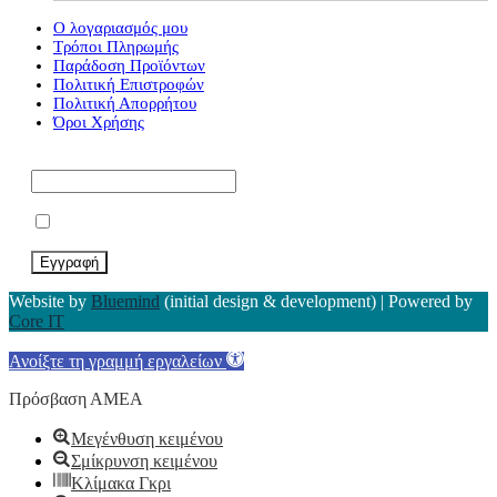
Ο λογαριασμός μου
Τρόποι Πληρωμής
Παράδοση Προϊόντων
Πολιτική Επιστροφών
Πολιτική Απορρήτου
Όροι Χρήσης
Εγγραφείτε στο Newsletter μας*
Αποδέχομαι τους Όρους Χρήσης
Website by
Bluemind
(initial design & development) | Powered by
Core IT
Ανοίξτε τη γραμμή εργαλείων
Πρόσβαση ΑΜΕΑ
Μεγένθυση κειμένου
Σμίκρυνση κειμένου
Κλίμακα Γκρι