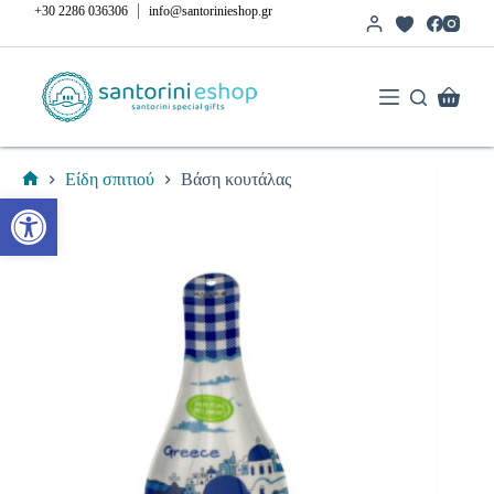
Μετάβαση
|
+30 2286 036306
info@santorinieshop.gr
στο
περιεχόμενο
Καλάθι
Αγορών
Είδη σπιτιού
Βάση κουτάλας
Αρχική
Ανοίξτε τη γραμμή εργαλείων
σελίδα