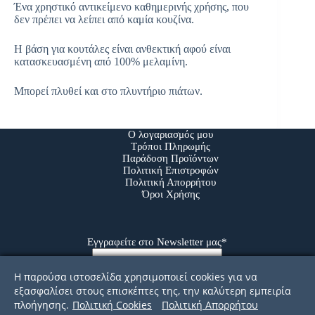
Ένα χρηστικό αντικείμενο καθημερινής χρήσης, που
δεν πρέπει να λείπει από καμία κουζίνα.
Η βάση για κουτάλες είναι ανθεκτική αφού είναι
κατασκευασμένη από 100% μελαμίνη.
Μπορεί πλυθεί και στο πλυντήριο πιάτων.
Ο λογαριασμός μου
Τρόποι Πληρωμής
Παράδοση Προϊόντων
Πολιτική Επιστροφών
Πολιτική Απορρήτου
Όροι Χρήσης
Εγγραφείτε στο Newsletter μας*
Η παρούσα ιστοσελίδα χρησιμοποιεί cookies για να
Αποδέχομαι τους Όρους Χρήσης
εξασφαλίσει στους επισκέπτες της, την καλύτερη εμπειρία
πλοήγησης.
Πολιτική Cookies
Πολιτική Απορρήτου