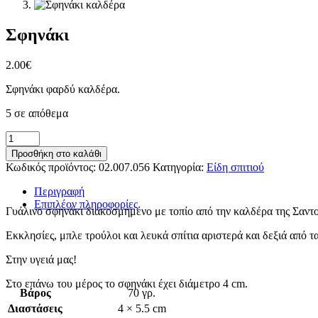
Σφηνάκι
2.00
€
Σφηνάκι φαρδύ καλδέρα.
5 σε απόθεμα
Σφηνάκι
ποσότητα
Προσθήκη στο καλάθι
Κωδικός προϊόντος:
02.007.056
Κατηγορία:
Είδη σπιτιού
Περιγραφή
Επιπλέον πληροφορίες
Γυάλινο σφηνάκι διακοσμημένο με τοπίο από την καλδέρα της Σαντο
Εκκλησίες, μπλε τρούλοι και λευκά σπίτια αριστερά και δεξιά από 
Στην υγειά μας!
Στο επάνω του μέρος το σφηνάκι έχει διάμετρο 4 cm.
Βάρος
70 γρ.
Διαστάσεις
4 × 5.5 cm