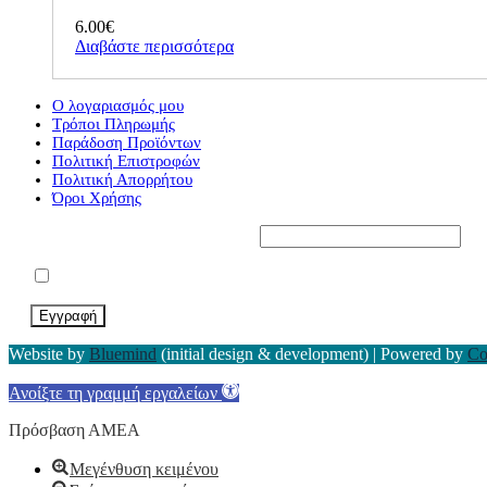
6.00
€
Διαβάστε περισσότερα
Ο λογαριασμός μου
Τρόποι Πληρωμής
Παράδοση Προϊόντων
Πολιτική Επιστροφών
Πολιτική Απορρήτου
Όροι Χρήσης
Εγγραφείτε στο Newsletter μας*
Αποδέχομαι τους Όρους Χρήσης
Website by
Bluemind
(initial design & development) | Powered by
Co
Ανοίξτε τη γραμμή εργαλείων
Πρόσβαση ΑΜΕΑ
Μεγένθυση κειμένου