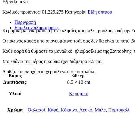
Εξαντλημένο
Κωδικός προϊόντος:
01.225.275
Κατηγορία:
Είδη σπιτιού
Περιγραφή
Επιπλέον πληροφορίες
Κεραμική κωνική κούπα με εκκλησίες και μπλε τρούλους από την Σ
Ο πρωινός καφές ή το απογευματινό τσάι σας δεν θα είναι το ποτέ ίδι
Κάθε φορά θα θυμάστε το μοναδικό ηλιοβασίλεμα της Σαντορίνης, τα
Στο επάνω της μέρος η κούπα έχει διάμετρο 8.5 cm.
Διαθέτει υποδοχή στο χερούλι για το κουταλάκι.
Βάρος
340 γρ.
Διαστάσεις
8.5 × 10 cm
Υλικό
Κεραμικό
Χρώμα
Θαλασσί
,
Καφέ
,
Κόκκινο
,
Λευκό
,
Μπλε
,
Πορτοκαλί