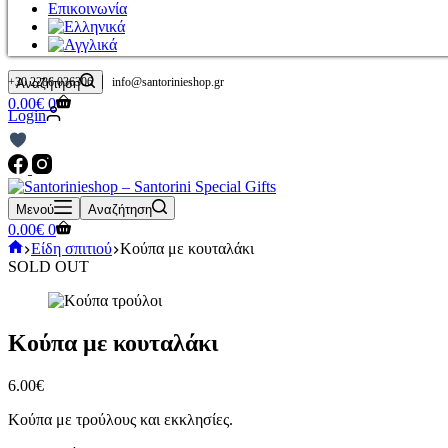
Επικοινωνία
|
+30 2286 036306
info@santorinieshop.gr
Αναζήτηση
Καλάθι
0.00
€
0
Login
Αγορών
Μενού
Αναζήτηση
Καλάθι
0.00
€
0
Αγορών
Αρχική
Είδη σπιτιού
Κούπα με κουταλάκι
σελίδα
SOLD OUT
Κούπα με κουταλάκι
6.00
€
Κούπα με τρούλους και εκκλησίες.