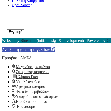
Πολιτική Απορρήτου
Όροι Χρήσης
Εγγραφείτε στο Newsletter μας*
Αποδέχομαι τους Όρους Χρήσης
Website by
Bluemind
(initial design & development) | Powered by
Co
Ανοίξτε τη γραμμή εργαλείων
Πρόσβαση ΑΜΕΑ
Μεγένθυση κειμένου
Σμίκρυνση κειμένου
Κλίμακα Γκρι
Υψηλή αντίθεση
Αρνητικό κοντράστ
Φωτείνο περιβάλλον
Υπογράμμιση συνδέσμων
Ευδιάκριτο κείμενο
Επαναφορά