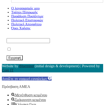
Ο λογαριασμός μου
Τρόποι Πληρωμής
Παράδοση Προϊόντων
Πολιτική Επιστροφών
Πολιτική Απορρήτου
Όροι Χρήσης
Εγγραφείτε στο Newsletter μας*
Αποδέχομαι τους Όρους Χρήσης
Website by
Bluemind
(initial design & development) | Powered by
Core IT
Ανοίξτε τη γραμμή εργαλείων
Πρόσβαση ΑΜΕΑ
Μεγένθυση κειμένου
Σμίκρυνση κειμένου
Κλίμακα Γκρι