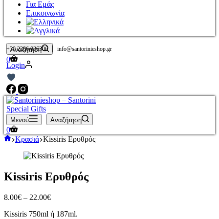
Για Εμάς
Επικοινωνία
|
+30 2286 036306
info@santorinieshop.gr
Αναζήτηση
Καλάθι
0
Login
Αγορών
Μενού
Αναζήτηση
Καλάθι
0
Αγορών
Αρχική
Κρασιά
Kissiris Ερυθρός
σελίδα
Kissiris Ερυθρός
Price
8.00
€
–
22.00
€
range:
Kissiris 750ml ή 187ml.
8.00€