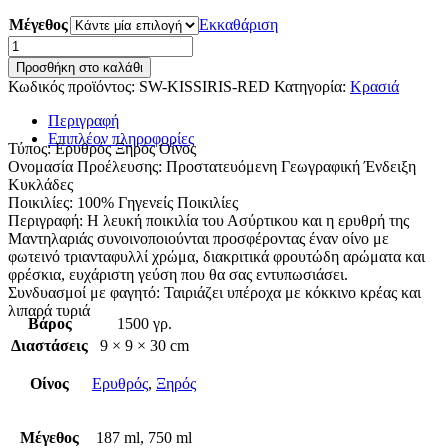
through
Μέγεθος
Εκκαθάριση
22.00€
Kissiris
Ερυθρός
Προσθήκη στο καλάθι
ποσότητα
Κωδικός προϊόντος:
SW-KISSIRIS-RED
Κατηγορία:
Κρασιά
Περιγραφή
Επιπλέον πληροφορίες
Τύπος: Ερυθρός Ξηρός Οίνος
Ονομασία Προέλευσης: Προστατευόμενη Γεωγραφική Ένδειξη
Κυκλάδες
Ποικιλίες: 100% Γηγενείς Ποικιλίες
Περιγραφή: Η λευκή ποικιλία του Ασύρτικου και η ερυθρή της
Μαντηλαριάς συνοινοποιούνται προσφέροντας έναν οίνο με
φωτεινό τριανταφυλλί χρώμα, διακριτικά φρουτώδη αρώματα και
φρέσκια, ευχάριστη γεύση που θα σας εντυπωσιάσει.
Συνδυασμοί με φαγητό: Ταιριάζει υπέροχα με κόκκινο κρέας και
λιπαρά τυριά
Βάρος
1500 γρ.
Διαστάσεις
9 × 9 × 30 cm
Οίνος
Ερυθρός
,
Ξηρός
Μέγεθος
187 ml, 750 ml