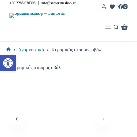
Μετάβαση
|
+30 2286 036306
info@santorinieshop.gr
στο
περιεχόμενο
Καλάθι
Αγορών
Αναμνηστικά
Κεραμικός σταυρός οβάλ
Αρχική
Ανοίξτε τη γραμμή εργαλείων
σελίδα