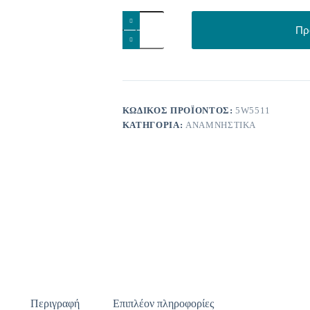
Κεραμικός
μικρός
Πρ
σταυρός
ποσότητα
ΚΩΔΙΚΌΣ ΠΡΟΪΌΝΤΟΣ:
5W5511
ΚΑΤΗΓΟΡΊΑ:
ΑΝΑΜΝΗΣΤΙΚΆ
Περιγραφή
Επιπλέον πληροφορίες