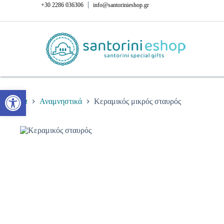
Μετάβαση
|
+30 2286 036306
info@santorinieshop.gr
στο
περιεχόμενο
Ανοίξτε τη γραμμή εργαλείων
Αναμνηστικά
Κεραμικός μικρός σταυρός
Αρχική
σελίδα