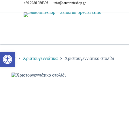
Μετάβαση
|
+30 2286 036306
info@santorinieshop.gr
στο
περιεχόμενο
Ανοίξτε τη γραμμή εργαλείων
Χριστουγεννιάτικα
Χριστουγεννιάτικο στολίδι
Αρχική
σελίδα