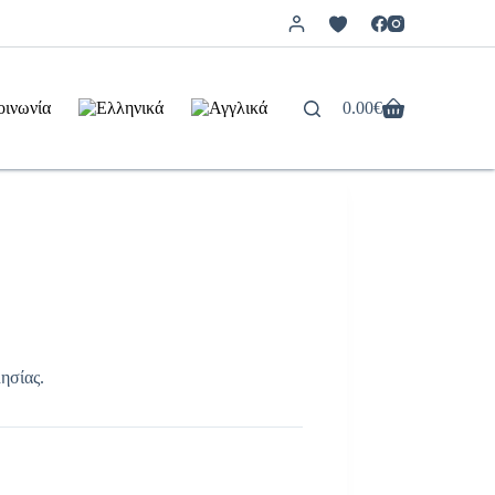
οινωνία
0.00
€
Καλάθι
Αγορών
ησίας.