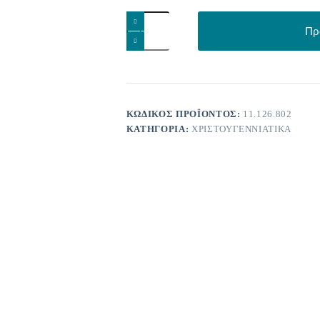
Χριστουγεννιάτικο
στολίδι
Πρ
ποσότητα
ΚΩΔΙΚΌΣ ΠΡΟΪΌΝΤΟΣ:
11.126.802
ΚΑΤΗΓΟΡΊΑ:
ΧΡΙΣΤΟΥΓΕΝΝΙΆΤΙΚΑ