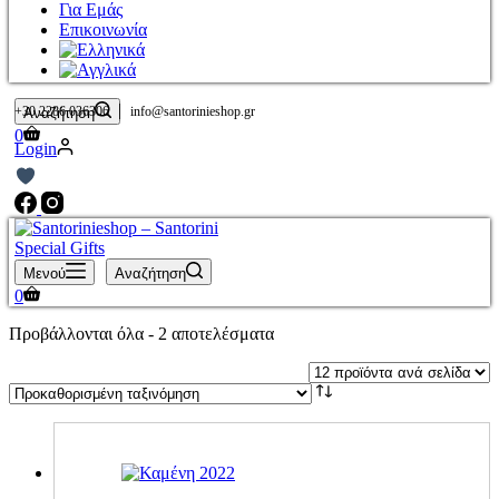
Για Εμάς
Επικοινωνία
|
+30 2286 036306
info@santorinieshop.gr
Αναζήτηση
Καλάθι
0
Login
Αγορών
Μενού
Αναζήτηση
Καλάθι
0
Αγορών
Προβάλλονται όλα - 2 αποτελέσματα