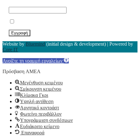
Εγγραφείτε στο Newsletter μας*
Αποδέχομαι τους Όρους Χρήσης
Website by
Bluemind
(initial design & development) | Powered by
Core IT
Ανοίξτε τη γραμμή εργαλείων
Πρόσβαση ΑΜΕΑ
Μεγένθυση κειμένου
Σμίκρυνση κειμένου
Κλίμακα Γκρι
Υψηλή αντίθεση
Αρνητικό κοντράστ
Φωτείνο περιβάλλον
Υπογράμμιση συνδέσμων
Ευδιάκριτο κείμενο
Επαναφορά