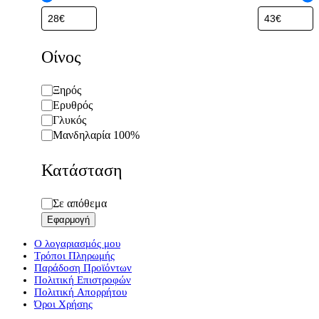
Οίνος
Οίνος
Ξηρός
Ερυθρός
Γλυκός
Μανδηλαρία 100%
Κατάσταση
Κατάσταση
Σε απόθεμα
Εφαρμογή
Ο λογαριασμός μου
Τρόποι Πληρωμής
Παράδοση Προϊόντων
Πολιτική Επιστροφών
Πολιτική Απορρήτου
Όροι Χρήσης