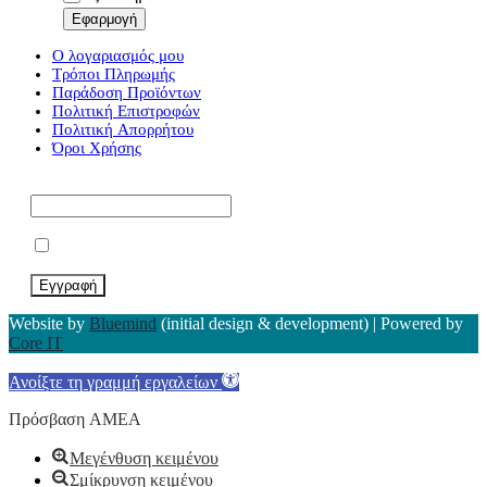
Εφαρμογή
Ο λογαριασμός μου
Τρόποι Πληρωμής
Παράδοση Προϊόντων
Πολιτική Επιστροφών
Πολιτική Απορρήτου
Όροι Χρήσης
Εγγραφείτε στο Newsletter μας*
Αποδέχομαι τους Όρους Χρήσης
Website by
Bluemind
(initial design & development) | Powered by
Core IT
Ανοίξτε τη γραμμή εργαλείων
Πρόσβαση ΑΜΕΑ
Μεγένθυση κειμένου
Σμίκρυνση κειμένου