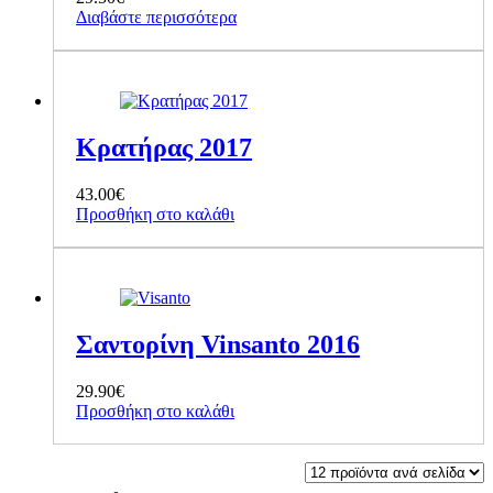
Διαβάστε περισσότερα
επιλεγούν
στη
σελίδα
του
προϊόντος
Κρατήρας 2017
43.00
€
Προσθήκη στο καλάθι
Σαντορίνη Vinsanto 2016
29.90
€
Προσθήκη στο καλάθι