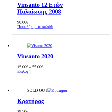
Vinsanto 12 Ετών
Παλαίωσης-2008
98.00
€
Προσθήκη στο καλάθι
Vinsanto 2020
Price
15.00
€
–
55.00
€
Αυτό
range:
Επιλογή
το
15.00€
προϊόν
through
έχει
55.00€
πολλαπλές
SOLD OUT
παραλλαγές.
Οι
Κρατήρας
επιλογές
μπορούν
29.50
€
να