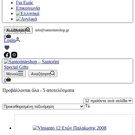
Για Εμάς
Επικοινωνία
|
+30 2286 036306
info@santorinieshop.gr
Αναζήτηση
Καλάθι
0
Login
Αγορών
Μενού
Αναζήτηση
Καλάθι
0
Αγορών
Προβάλλονται όλα - 5 αποτελέσματα